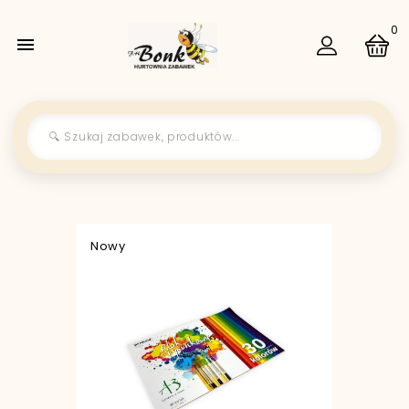
0

Nowy