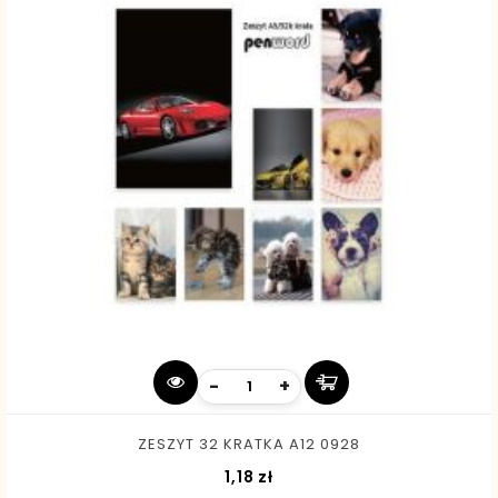
-
+
ZESZYT 32 KRATKA A12 0928
Cena
1,18 zł