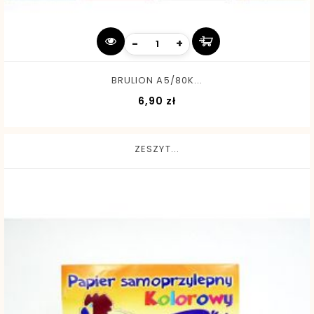
-
+
BRULION A5/80K...
Cena
6,90 zł
ZESZYT...