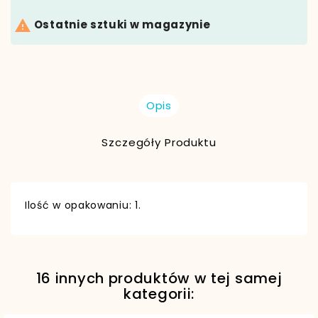

Ostatnie sztuki w magazynie
Opis
Szczegóły Produktu
Ilość w opakowaniu: 1.
16 innych produktów w tej samej
EAN13
5907773931669
kategorii: