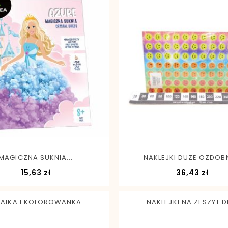
-
+
-
+
MAGICZNA SUKNIA...
NAKLEJKI DUZE OZDOBN
Cena
Cen
15,63 zł
36,43 zł
AIKA I KOLOROWANKA...
NAKLEJKI NA ZESZYT DB