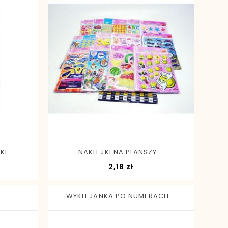
-
+
I...
NAKLEJKI NA PLANSZY...
a
Cena
2,18 zł
..
WYKLEJANKA PO NUMERACH...