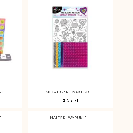
-
+
E...
METALICZNE NAKLEJKI...
a
Cena
3,27 zł
...
NALEPKI WYPUKLE...