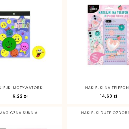
-
+
-
+
KLEJKI MOTYWATORKI...
NAKLEJKI NA TELEFON.
Cena
Cen
6,22 zł
14,63 zł
MAGICZNA SUKNIA...
NAKLEJKI DUZE OZDOBN