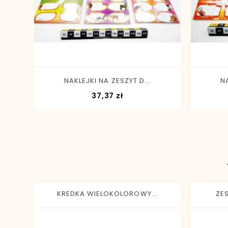
-
+
NAKLEJKI NA ZESZYT D...
NA
Cena
37,37 zł
KREDKA WIELOKOLOROWY...
ZE