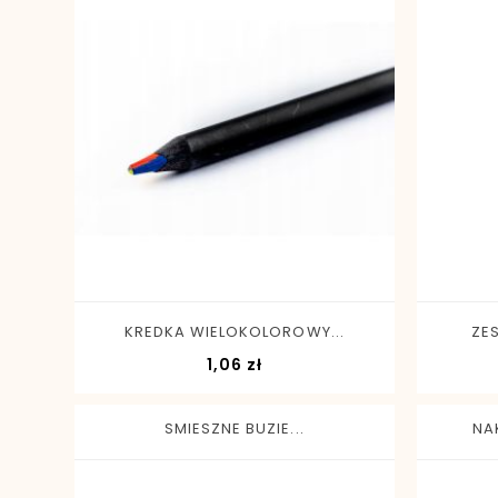
-
+
KREDKA WIELOKOLOROWY...
ZE
Cena
1,06 zł
SMIESZNE BUZIE...
NA