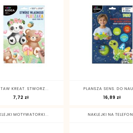
-
+
-
+
STAW KREAT. STWORZ...
PLANSZA SENS. DO NAUK
Cena
Cen
7,72 zł
16,89 zł
KLEJKI MOTYWATORKI...
NAKLEJKI NA TELEFON.