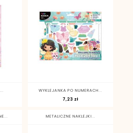
-
+
..
WYKLEJANKA PO NUMERACH...
a
Cena
7,23 zł
E...
METALICZNE NAKLEJKI...