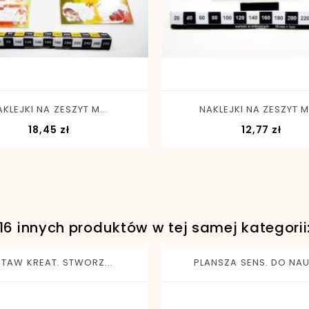
-
+
-
+
KLEJKI NA ZESZYT M...
NAKLEJKI NA ZESZYT MB
Cena
Cen
18,45 zł
12,77 zł
16 innych produktów w tej samej kategorii
STAW KREAT. STWORZ...
PLANSZA SENS. DO NAUK