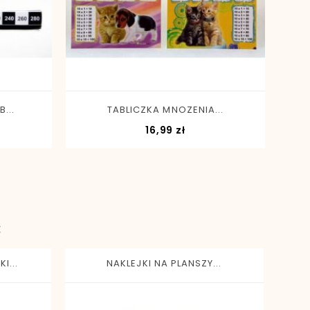
-
+
...
TABLICZKA MNOZENIA...
a
Cena
16,99 zł
:
I...
NAKLEJKI NA PLANSZY...