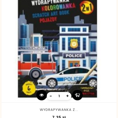
-
+
WYDRAPYWANKA Z...
Cena
7,35 zł