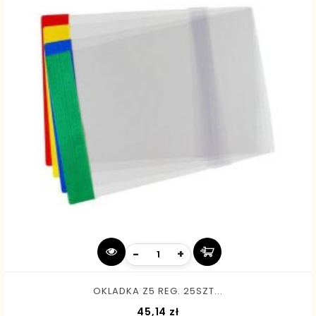
-
+
OKLADKA Z5 REG. 25SZT...
Cena
45,14 zł