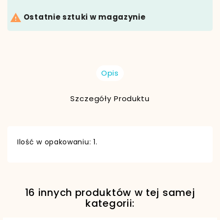

Ostatnie sztuki w magazynie
Opis
Szczegóły Produktu
Ilość w opakowaniu: 1.
16 innych produktów w tej samej
EAN13
5900949489711
kategorii: