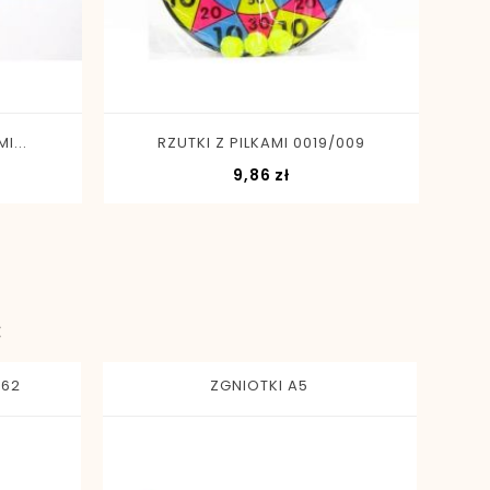
-
+
I...
RZUTKI Z PILKAMI 0019/009
a
Cena
9,86 zł
:
562
ZGNIOTKI A5