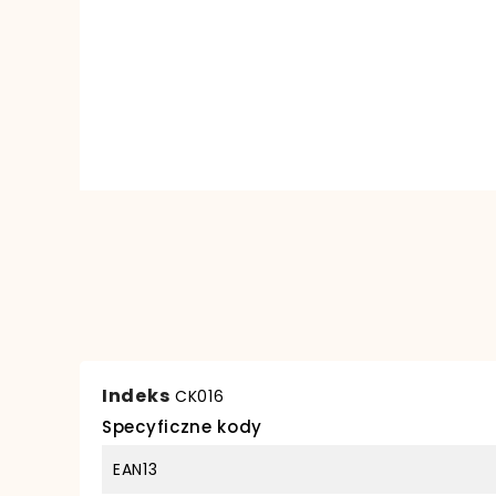
Indeks
CK016
Specyficzne kody
EAN13