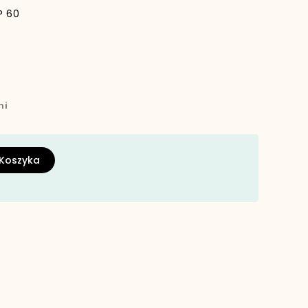
P 60
ni
 Koszyka