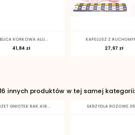
-
+
-
+
BLICA KORKOWA ALU...
KAPELUSZ Z RUCHOMYM
Cena
Cen
41,84 zł
27,97 zł
16 innych produktów w tej samej kategorii
ZET GNIOTEK RAK A18...
SKRZYDLA ROZOWE 0