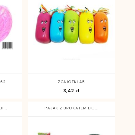
-
+
562
ZGNIOTKI A5
a
Cena
3,42 zł
I...
PAJAK Z BROKATEM DO...