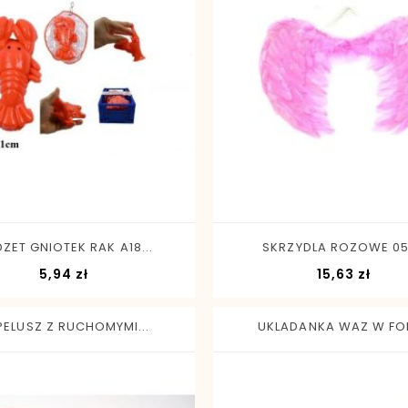
-
+
-
+
ZET GNIOTEK RAK A18...
SKRZYDLA ROZOWE 0
Cena
Cen
5,94 zł
15,63 zł
PELUSZ Z RUCHOMYMI...
UKLADANKA WAZ W FOLI