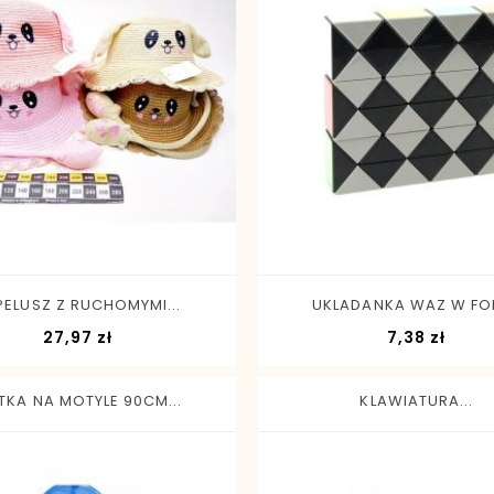
-
+
-
+
PELUSZ Z RUCHOMYMI...
UKLADANKA WAZ W FOLI
Cena
Cena
27,97 zł
7,38 zł
TKA NA MOTYLE 90CM...
KLAWIATURA...