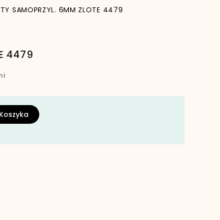
ETY SAMOPRZYL. 6MM ZLOTE 4479
E 4479
ni
 Koszyka