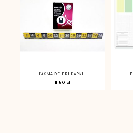
-
+
TASMA DO DRUKARKI...
B
Cena
9,50 zł