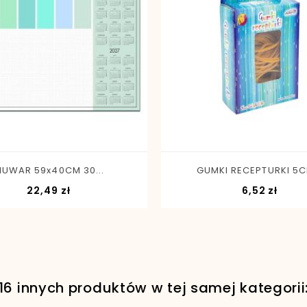
-
+
-
+
IUWAR 59x40CM 30...
GUMKI RECEPTURKI 5CM
Cena
Cena
22,49 zł
6,52 zł
16 innych produktów w tej samej kategorii