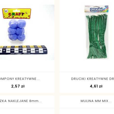
-
+
-
+
OMPONY KREATYWNE...
DRUCIKI KREATYWNE DR1
Cena
Cena
2,57 zł
4,61 zł
ZKA NAKLEJANE 8mm...
MULINA MM MIX...