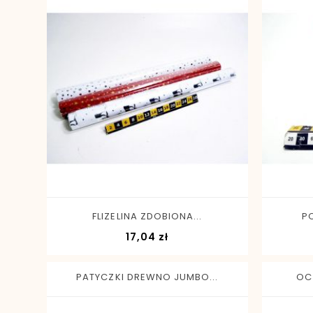
-
+
FLIZELINA ZDOBIONA...
P
Cena
17,04 zł
PATYCZKI DREWNO JUMBO...
OC