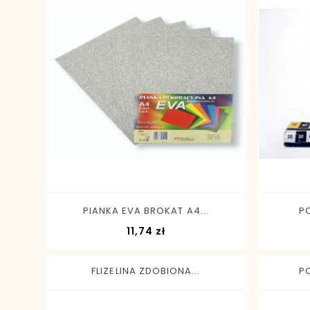
-
+
PIANKA EVA BROKAT A4...
P
Cena
11,74 zł
FLIZELINA ZDOBIONA...
P