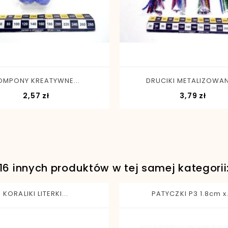
-
+
-
+
OMPONY KREATYWNE...
DRUCIKI METALIZOWANE
Cena
Cena
2,57 zł
3,79 zł
16 innych produktów w tej samej kategorii
KORALIKI LITERKI...
PATYCZKI P3 1.8cm x.