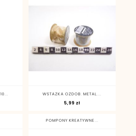
-
+
0...
WSTAZKA OZDOB. METAL....
Cena
5,99 zł
POMPONY KREATYWNE...