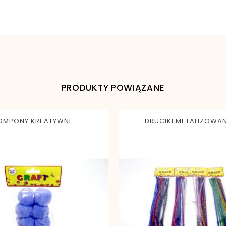
5907611705520
PRODUKTY POWIĄZANE
OMPONY KREATYWNE...
DRUCIKI METALIZOWANE