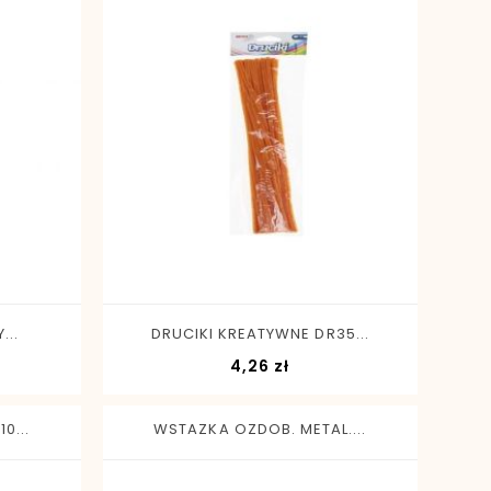
-
+
...
DRUCIKI KREATYWNE DR35...
Cena
4,26 zł
0...
WSTAZKA OZDOB. METAL....