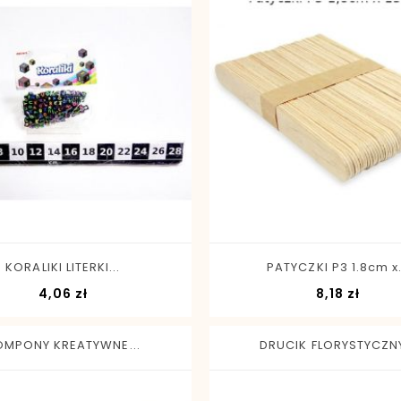
-
+
-
+
KORALIKI LITERKI...
PATYCZKI P3 1.8cm x.
Cena
Cena
4,06 zł
8,18 zł
OMPONY KREATYWNE...
DRUCIK FLORYSTYCZNY