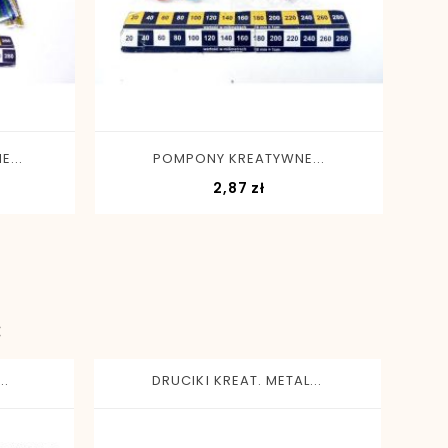
-
+
...
POMPONY KREATYWNE...
Cena
2,87 zł
:
..
DRUCIKI KREAT. METAL...