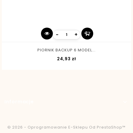
-
+
PIORNIK BACKUP 6 MODEL...
Cena
24,93 zł
Informacje

© 2026 - Oprogramowanie E-Sklepu Od PrestaShop™