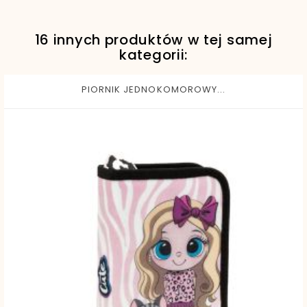
16 innych produktów w tej samej
EAN13
5901130094769
kategorii:
PIORNIK JEDNOKOMOROWY...