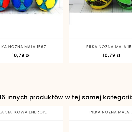
-
+
-
+
ILKA NOZNA MALA 1567
PILKA NOZNA MALA 1
Cena
Cen
10,79 zł
10,79 zł
16 innych produktów w tej samej kategorii
KA SIATKOWA ENERGY...
PILKA NOZNA MALA..