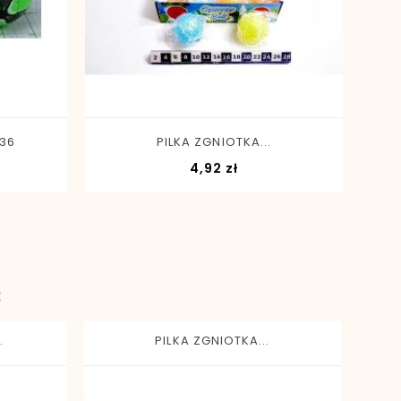
-
+
536
PILKA ZGNIOTKA...
a
Cena
4,92 zł
:
.
PILKA ZGNIOTKA...