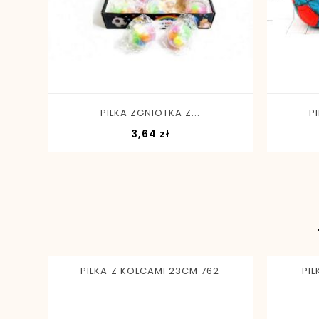
-
+
PILKA ZGNIOTKA Z...
P
Cena
3,64 zł
PILKA Z KOLCAMI 23CM 762
PIL