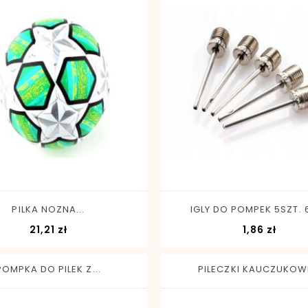
-
+
-
+
PILKA NOZNA...
IGLY DO POMPEK 5SZT. 
Cena
Cena
21,21 zł
1,86 zł
POMPKA DO PILEK Z...
PILECZKI KAUCZUKOWE