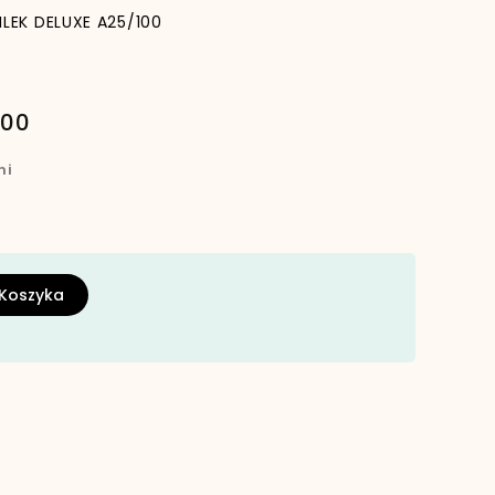
ILEK DELUXE A25/100
100
ni
 Koszyka