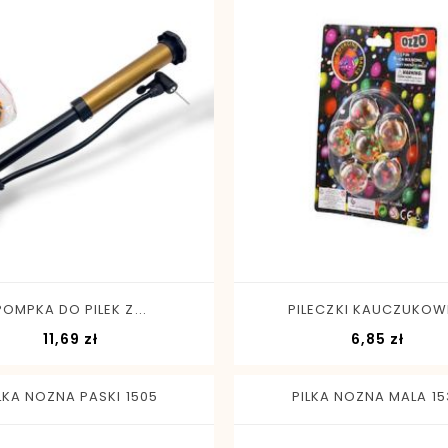
-
+
-
+
POMPKA DO PILEK Z...
PILECZKI KAUCZUKOWE
Cena
Cena
11,69 zł
6,85 zł
LKA NOZNA PASKI 1505
PILKA NOZNA MALA 15