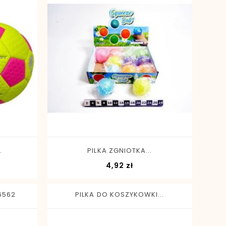
-
+
.
PILKA ZGNIOTKA...
a
Cena
4,92 zł
6562
PILKA DO KOSZYKOWKI...