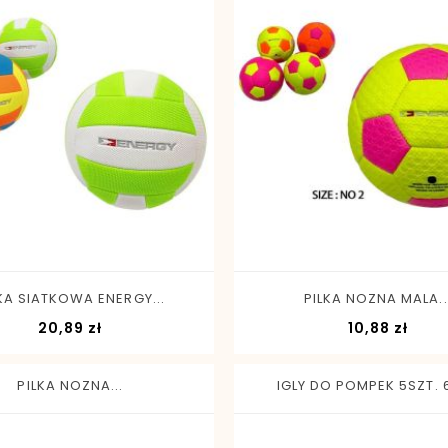
-
+
-
+
KA SIATKOWA ENERGY...
PILKA NOZNA MALA..
Cena
Cen
20,89 zł
10,88 zł
PILKA NOZNA...
IGLY DO POMPEK 5SZT. 