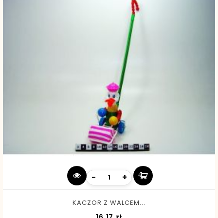
-
+
KACZOR Z WALCEM...
Cena
16,17 zł