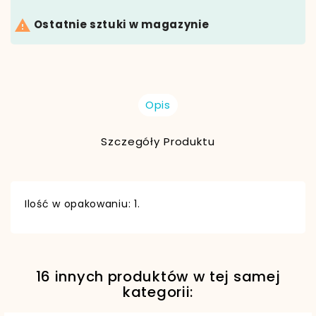

Ostatnie sztuki w magazynie
Opis
Szczegóły Produktu
Ilość w opakowaniu: 1.
16 innych produktów w tej samej
EAN13
5907804476909
kategorii: