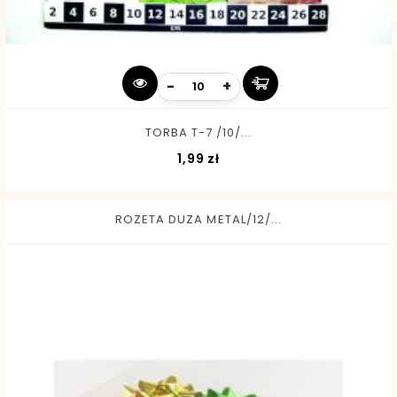
-
+
TORBA T-7 /10/...
Cena
1,99 zł
ROZETA DUZA METAL/12/...