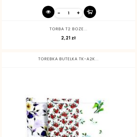
-
+
TORBA T2 BOZE...
Cena
2,21 zł
TOREBKA BUTELKA TK-A2K...