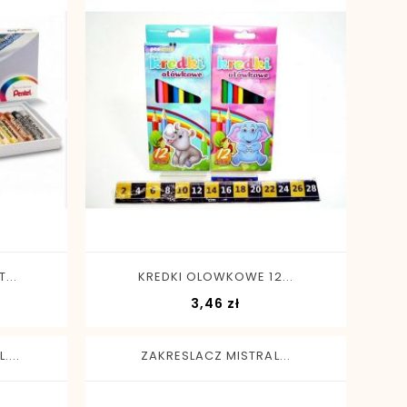
-
+
...
KREDKI OLOWKOWE 12...
Cena
3,46 zł
....
ZAKRESLACZ MISTRAL...