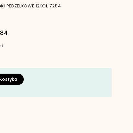
KI PEDZELKOWE 12KOL 7284
284
ni
 Koszyka