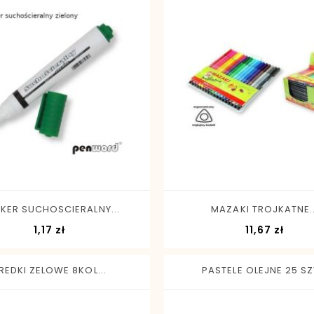
-
+
-
+
KER SUCHOSCIERALNY...
MAZAKI TROJKATNE..
Cena
Cena
1,17 zł
11,67 zł
REDKI ZELOWE 8KOL...
PASTELE OLEJNE 25 SZT