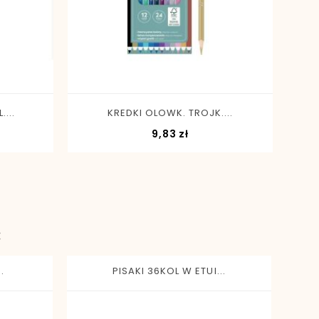
-
+
...
KREDKI OLOWK. TROJK....
a
Cena
9,83 zł
:
.
PISAKI 36KOL W ETUI...