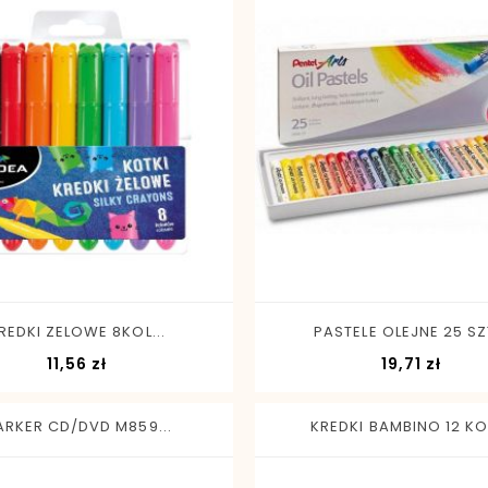
-
+
-
+
REDKI ZELOWE 8KOL...
PASTELE OLEJNE 25 SZT
Cena
Cena
11,56 zł
19,71 zł
RKER CD/DVD M859...
KREDKI BAMBINO 12 KOL