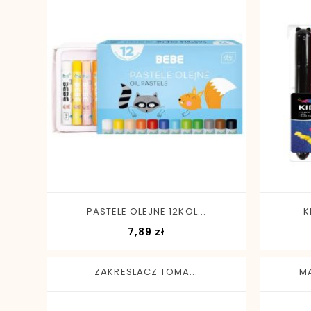
-
+
PASTELE OLEJNE 12KOL...
K
Cena
7,89 zł
ZAKRESLACZ TOMA...
MA