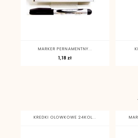
-
+
MARKER PERNAMENTNY...
K
Cena
1,18 zł
KREDKI OLOWKOWE 24KOL...
MAR