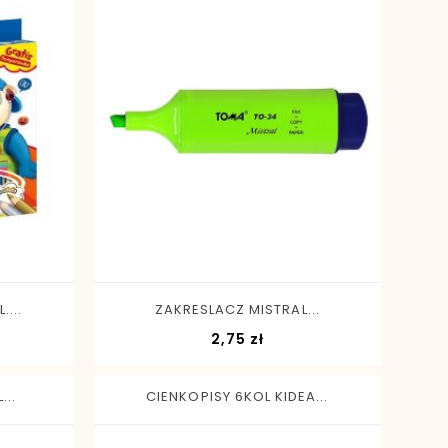
-
+
....
ZAKRESLACZ MISTRAL...
a
Cena
2,75 zł
...
CIENKOPISY 6KOL KIDEA...