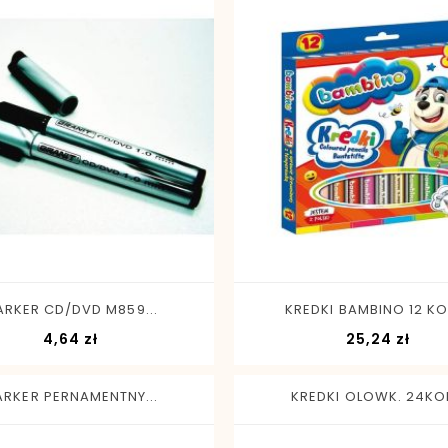
-
+
-
+
RKER CD/DVD M859...
KREDKI BAMBINO 12 KOL
Cena
Cen
4,64 zł
25,24 zł
RKER PERNAMENTNY...
KREDKI OLOWK. 24KOL