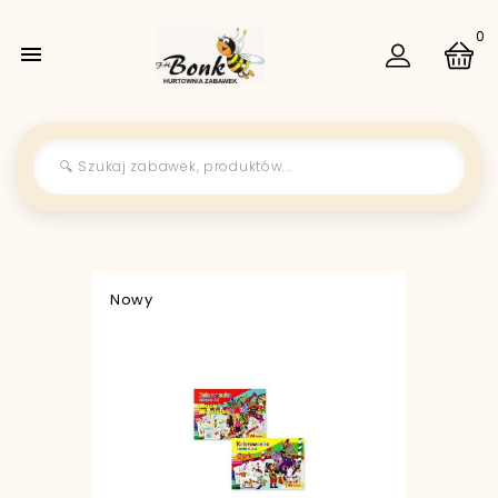
0

Nowy