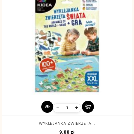
-
+
WYKLEJANKA ZWIERZETA...
Cena
9,88 zł