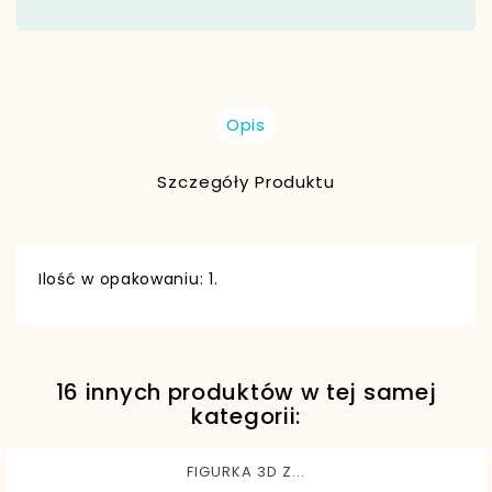
Opis
Szczegóły Produktu
Ilość w opakowaniu: 1.
16 innych produktów w tej samej
EAN13
5901812785220
kategorii:
FIGURKA 3D Z...