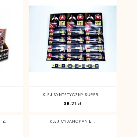
-
+
KLEJ SYNTETYCZNY SUPER...
Cena
39,21 zł
Z...
KLEJ CYJANOPAN E...