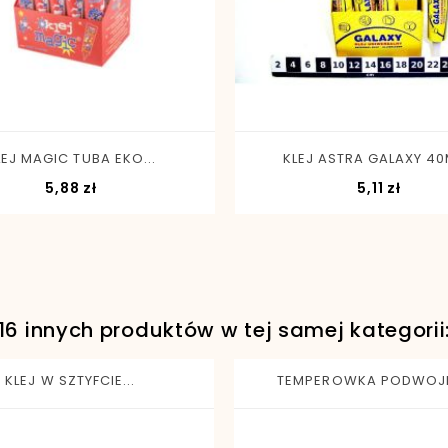
-
+
-
+
LEJ MAGIC TUBA EKO...
KLEJ ASTRA GALAXY 40M
Cena
Cena
5,88 zł
5,11 zł
16 innych produktów w tej samej kategorii
KLEJ W SZTYFCIE...
TEMPEROWKA PODWOJN