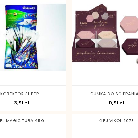
-
+
-
+
KOREKTOR SUPER...
GUMKA DO SCIERANIA.
Cena
Cena
3,91 zł
0,91 zł
LEJ MAGIC TUBA 45G...
KLEJ VIKOL 9073