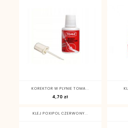
-
+
KOREKTOR W PLYNIE TOMA...
K
Cena
4,70 zł
KLEJ POXIPOL CZERWONY...