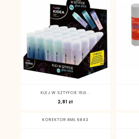
-
+
KLEJ W SZTYFCIE 15G...
Cena
2,81 zł
KOREKTOR 8ML 6843