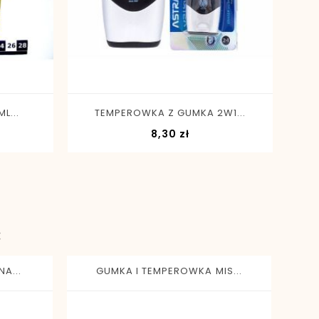
-
+
L...
TEMPEROWKA Z GUMKA 2W1...
Cena
8,30 zł
:
A...
GUMKA I TEMPEROWKA MIS...