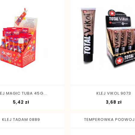
-
+
-
+
LEJ MAGIC TUBA 45G...
KLEJ VIKOL 9073
Cena
Cena
5,42 zł
3,68 zł
KLEJ TADAM 0889
TEMPEROWKA PODWOJ. 