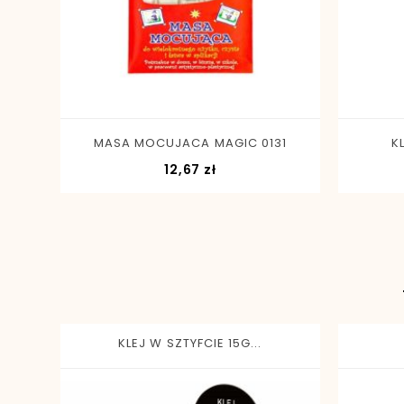
-
+
MASA MOCUJACA MAGIC 0131
K
Cena
12,67 zł
KLEJ W SZTYFCIE 15G...