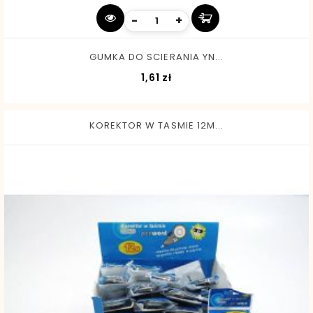
-
+
GUMKA DO SCIERANIA YN...
Cena
1,61 zł
KOREKTOR W TASMIE 12M...