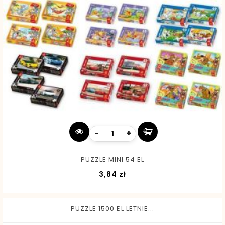
-
+
PUZZLE MINI 54 EL
Cena
3,84 zł
PUZZLE 1500 EL LETNIE...