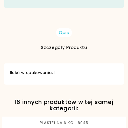
Opis
Szczegóły Produktu
Ilość w opakowaniu: 1.
16 innych produktów w tej samej
EAN13
5902557452866
kategorii:
PLASTELINA 6 KOL. 8045