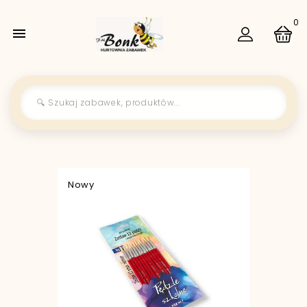
0

Nowy