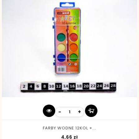
-
+
FARBY WODNE 12KOL +...
Cena
4,66 zł