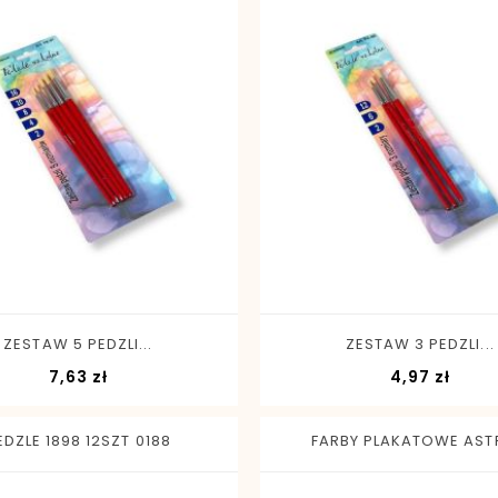
-
+
-
+
ZESTAW 5 PEDZLI...
ZESTAW 3 PEDZLI...
Cena
Cena
7,63 zł
4,97 zł
EDZLE 1898 12SZT 0188
FARBY PLAKATOWE ASTR