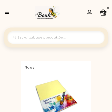
0

Nowy