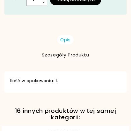
Opis
Szczegóły Produktu
Ilość w opakowaniu: 1.
16 innych produktów w tej samej
EAN13
5902557453610
kategorii: