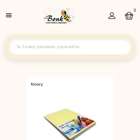
0

Nowy