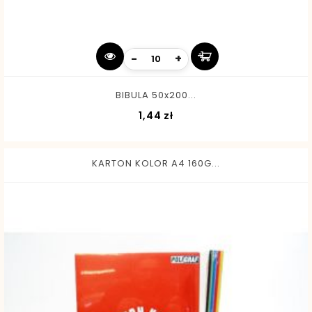
-
+
BIBULA 50x200...
Cena
1,44 zł
KARTON KOLOR A4 160G...