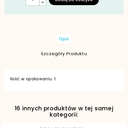
Opis
Szczegóły Produktu
Ilość w opakowaniu: 1.
16 innych produktów w tej samej
EAN13
5902557453597
kategorii: