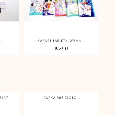
-
+
..
KARNET TABLETKI 215MM...
K
a
Cena
9,57 zł
:
5/97
LAURKA B6Z ZLOTO...