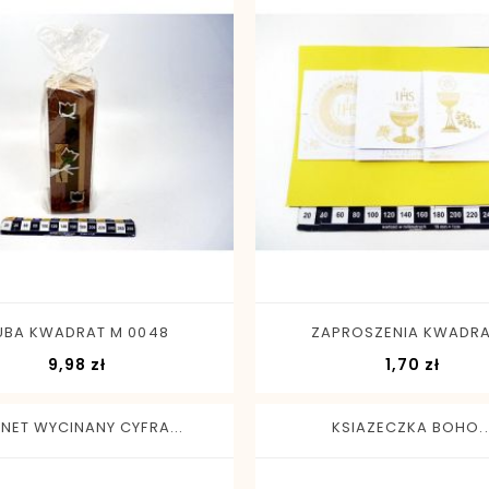
-
+
-
+
UBA KWADRAT M 0048
ZAPROSZENIA KWADRAT
Cena
Cena
9,98 zł
1,70 zł
NET WYCINANY CYFRA...
KSIAZECZKA BOHO..