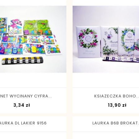
-
+
-
+
NET WYCINANY CYFRA...
KSIAZECZKA BOHO..
Cena
Cen
3,34 zł
13,90 zł
AURKA DL LAKIER 9156
LAURKA B6B BROKAT.