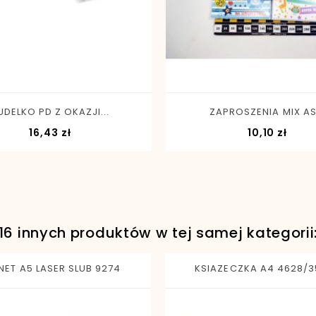
-
+
-
+
UDELKO PD Z OKAZJI...
ZAPROSZENIA MIX AS.
Cena
Cen
16,43 zł
10,10 zł
16 innych produktów w tej samej kategorii
NET A5 LASER SLUB 9274
KSIAZECZKA A4 4628/3