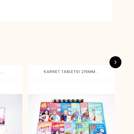
..
KARNET TABLETKI 215MM...
K