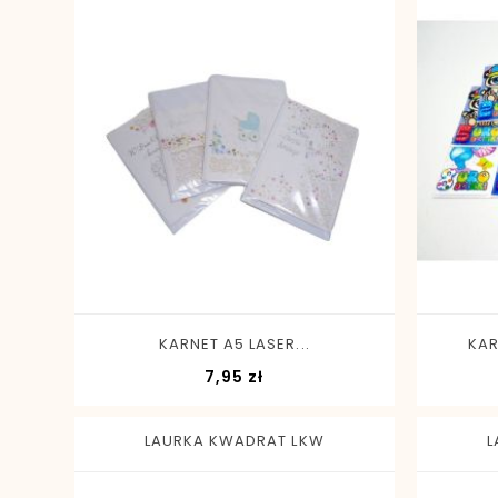
-
+
KARNET A5 LASER...
KAR
Cena
7,95 zł
LAURKA KWADRAT LKW
L