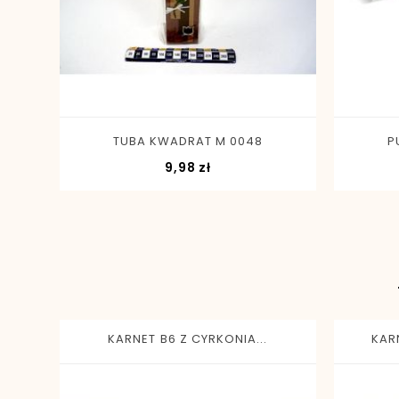
-
+
TUBA KWADRAT M 0048
P
Cena
9,98 zł
KARNET B6 Z CYRKONIA...
KAR