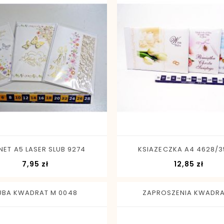
-
+
-
+
NET A5 LASER SLUB 9274
KSIAZECZKA A4 4628/3
Cena
Cen
7,95 zł
12,85 zł
UBA KWADRAT M 0048
ZAPROSZENIA KWADRAT