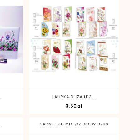
-
+
.
LAURKA DUZA LD3...
a
Cena
3,50 zł
..
KARNET 3D MIX WZOROW 0798