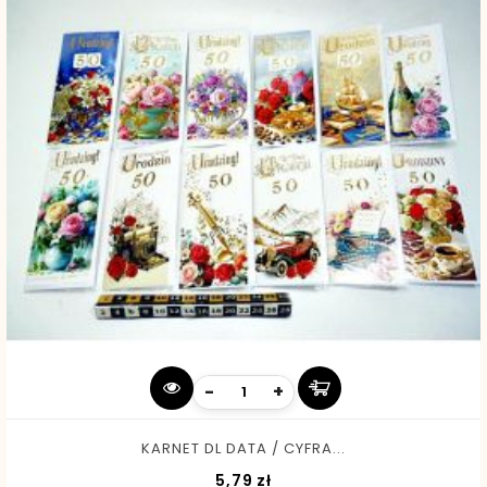
-
+
KARNET DL DATA / CYFRA...
Cena
5,79 zł