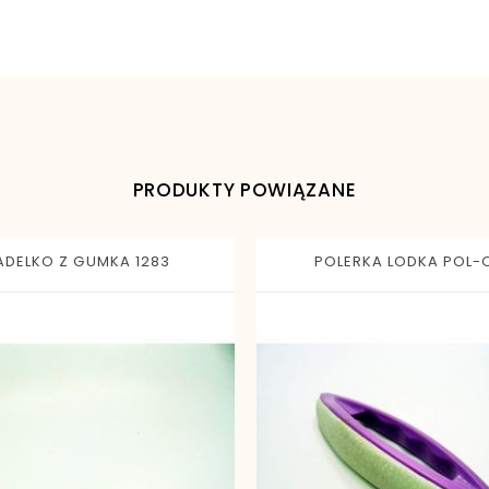
5902082957546
PRODUKTY POWIĄZANE
ADELKO Z GUMKA 1283
POLERKA LODKA POL-O1