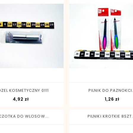
-
+
-
+
DZEL KOSMETYCZNY 0111
PILNIK DO PAZNOKCI.
Cena
Cena
4,92 zł
1,26 zł
CZOTKA DO WLOSOW...
PILNIKI KROTKIE 8SZT..