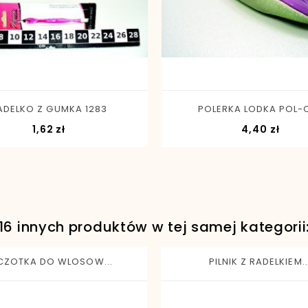
-
+
-
+
ADELKO Z GUMKA 1283
POLERKA LODKA POL-O1
Cena
Cen
1,62 zł
4,40 zł
16 innych produktów w tej samej kategorii
CZOTKA DO WLOSOW...
PILNIK Z RADELKIEM..