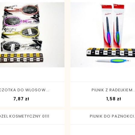
-
+
-
+
CZOTKA DO WLOSOW...
PILNIK Z RADELKIEM..
Cena
Cena
7,87 zł
1,58 zł
DZEL KOSMETYCZNY 0111
PILNIK DO PAZNOKCI.