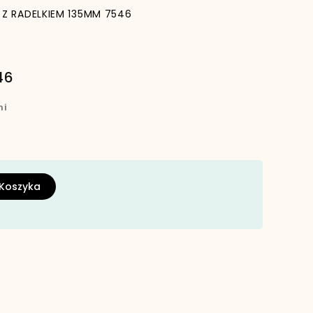
K Z RADELKIEM 135MM 7546
46
ni
 Koszyka