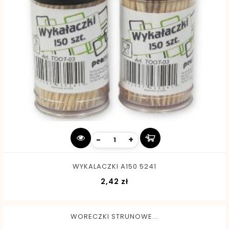
-
+
WYKALACZKI A150 5241
Cena
2,42 zł
WORECZKI STRUNOWE...